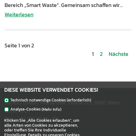
Bereich „Smart Waste“. Gemeinsam schaffen wir…
Weiterlesen
Seite 1 von 2
1
2
Nächste
DIESE WEBSITE VERWENDET COOKIES!
Technisch notwendige Cookies (erforderlich)
DIGIDO GMBH, Mariahilfer Straße 123, 1060 Wien,
Analyse-Cookies
Österreich
(Mehr Info)
_pk_id
Wird für die Websiteanalyse verwendet
Tel.:
+43.1.253 01 59-451
Klicken Sie „Alle Cookies erlauben“, um
Diese Cookies sammeln aggregierte Informationen darüber, wie unsere Website
alle Arten von Cookies zu akzeptieren,
office@digido.at
genutzt wird.
oder treffen Sie Ihre individuelle
Einstellung. Details zu unseren Cookies