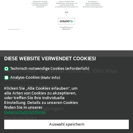
DIESE WEBSITE VERWENDET COOKIES!
Technisch notwendige Cookies (erforderlich)
DIGIDO GMBH, Mariahilfer Straße 123, 1060 Wien,
Analyse-Cookies
Österreich
(Mehr Info)
_pk_id
Wird für die Websiteanalyse verwendet
Tel.:
+43.1.253 01 59-451
Klicken Sie „Alle Cookies erlauben“, um
Diese Cookies sammeln aggregierte Informationen darüber, wie unsere Website
alle Arten von Cookies zu akzeptieren,
office@digido.at
genutzt wird.
oder treffen Sie Ihre individuelle
Einstellung. Details zu unseren Cookies
finden Sie in unserer
Geschäftsbedingungen
Datenschutzrichtlinie
.
Datenschutz
Auswahl speichern
Impressum